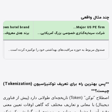
چند مثال واقعی
nown hotel brand...
Major US PE firm...
شرکت سرمایه‌گذاری خصوصی بزرگ آمریکایی...
برند هتل معروف...
صندوق مربوط به حوزه مراقبت‌های بهداشتی خود را توکنیزه کرده است...
**پس بهترین راه برای تعریف توکنیزاسیون (
Tokenization
)
چیست؟**
اصطلاح "توکن" (Token) تاریخچه‌ای طولانی دارد (پیش از فناوری
دیجیتال) با معانی و تعاریف مختلف که گاهی اوقات تعیین معنی
دقیق آن را دشوار می‌سازد. در زمینه‌ی این گزارش، یک توکن