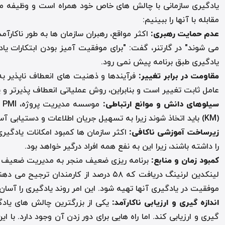
یادگیری سازمانی با چالش های خاص خود همراه است و وظیفه مدیر
مقابله با آنها را ببینیم:
عدم حمایت رهبری
:
اکثر مواقع، رهبران سازمان ها به طور ناکارآم
می شوند" در گارتنر، گفت: "برای موفقیت آمیز بودن ابتکارات ی
یادگیری طبق برنامه پیش نمی رود.
مقاومت در برابر تغییر
:
فرآیندها و ذهنیت های انعطاف ناپذیر به
عامل ثابت تغییر است و بنابراین، روش عملیاتی انعطاف پذیرتر و پذ
سیلوهای دانش و موانع ارتباطی
:
(KM) باید اتخاذ شوند زیرا به تسهیل جریان اطلاعات و دستیابی آسان به اهداف کمک می کنند.
زیرساخت آموزشی ناکافی
:
اکثر سازمان ها کمبود امکانات یادگیری
را داشته باشند، زیرا این به نفع همه افراد درگیر خواهد بود.
کمبود زمان و منابع
:
برنامه ریزی ضعیف منجر به مدیریت ضعیف زما
لینکدین لرنینگ دریافت که ۵۸ درصد از 
موفقیت در یادگیری آنها تهیه شود. این امر روند یادگیری را آسان
اندازه گیری و ارزیابی ناکارآمد
:
یکی از بزرگترین چالش های یادگیر
گیری و ارزیابی کند. اما راه هایی برای دور زدن آن وجود دارد. با