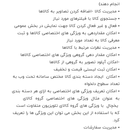
افزایش رضایت و تعامل با مشتریان
انجام دهند)
▪ وقتی مشتری احساس کند به خاطر خریدهایش پاداش
▪ مدیریت کالا -اضافه کردن تصاویر به کالاها
می‌گیرد، حس ارزشمندی بیشتری پیدا می‌کند و این موضوع
▪ جستجوی کالا با فیلترهای مورد نیاز
باعث تقویت ارتباط عاطفی با برند می‌شود.
▪ فعال و غیر فعال کردن کالا جهت نمایش در بخش عمومی
▪ امکان مقداردهی به ویژگی های اختصاصی کالاها و ثبت
در نرم‌افزار کارما، سیستم امتیازدهی به مشتریان می‌تواند
معرفی کالا به تعداد مورد نیاز
به‌صورت خودکار، با ثبت هر خرید، تعامل یا تراکنش، امتیاز
▪ مدیریت نظرات مرتبط با کالاها
مربوط به مشتری را محاسبه و ذخیره کند. سپس بر اساس
▪ امکان مقدار دهی گروهی ویژگی های اختصاصی کالاها
مجموع امتیازها، گزارش‌هایی از مشتریان برتر، پیشنهادهای
-امکان آپلود تصویر به گروهی از کالاها
وفاداری و آفرهای ویژه به‌صورت خودکار پیشنهاد یا ارسال
▪ امکان ثبت لیستی قیمت و تخفیف
شود.
▪ امکان ایجاد دسته بندی کالا مختص سامانه تحت وب به
تعداد سطوح دلخواه
▪ امکان تعریف ویژگی های اختصاصی به ازای هر دسته بندی
به عنوان مثال ویژگی های اختصاصی گروه کالای
یخچال با ویژگی های گروه کالای تلویزیون متفاوت است
که با استفاده از این بخش می توان این ویژگی ها را تعریف
کرد.
▪ مدیریت سفارشات