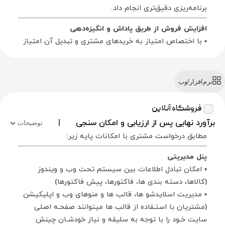
برنامه‌ریزی دقیق‌تری انجام داد.
افزایش فروش از طریق پاداش و انگیزه‌دهی
▪ با اختصاص امتیاز به خریدهای مشتری و تبدیل آن امتیاز
به تخفیف یا هدیه، انگیزه‌ی بازگشت و خرید مجدد در
مشتری تقویت می‌شود.
نرم‌افزار/وب
تقسیم‌بندی هدفمند مشتریان (Customer
Segmentation)
فروشگاه آنلاین
▪ مشتریان را می‌توان بر اساس امتیاز در گروه‌های مختلف
برآورد نهایی پس از ارزیابی و امکان سنجی
|
قرار داد: مثل مشتریان وفادار، جدید، کم‌فعال یا در معرض
توضیحات
مطابق درخواست مشتری با امکانات پایه زیر:
ریزش. این دسته‌بندی کمک می‌کند بازاریابی دقیق‌تری انجام
شود.
پنل مدیریتی
▪ امکان تبادل اطلاعات بین سیستم تحت وب و ویندوز
برنامه‌ریزی بهتر برای تبلیغات و پیشنهادها
(کالاها، دسته بندی ها، فاکتورها، پیش فاکتورها)
▪ با دانستن اینکه کدام مشتریان سودآورترند، می‌توان
▪ مدیریت اسلایدشو ها، قالب ها و منوهای وب و اپلیکیشن
پیشنهادها، تخفیف‌ها و کمپین‌های تبلیغاتی را به شکل
(مشتریان با استـفاده از قالب ها میتوانند صفحـه اصلی
هدفمند و شخصی‌سازی‌شده ارائه کرد.
سایت خـود را با توجه به سلیقه و نیاز خودشـان چینش