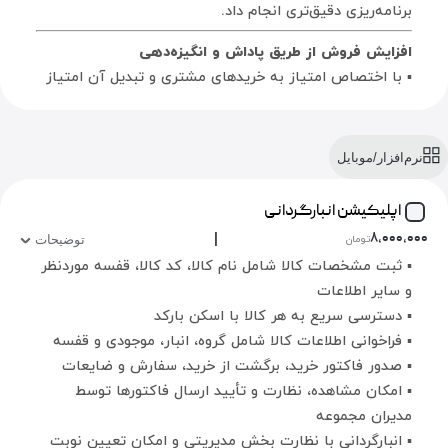
برنامه‌ریزی دقیق‌تری انجام داد.
افزایش فروش از طریق پاداش و انگیزه‌دهی
▪ با اختصاص امتیاز به خریدهای مشتری و تبدیل آن امتیاز
به تخفیف یا هدیه، انگیزه‌ی بازگشت و خرید مجدد در
مشتری تقویت می‌شود.
نرم‌افزار/موبایل
تقسیم‌بندی هدفمند مشتریان (Customer
Segmentation)
اپلیکیشن انبارگردانی
▪ مشتریان را می‌توان بر اساس امتیاز در گروه‌های مختلف
|
۸,۰۰۰,۰۰۰
تومان
قرار داد: مثل مشتریان وفادار، جدید، کم‌فعال یا در معرض
توضیحات
▪ ثبت مشخصات کالا شامل نام کالا، کد کالا، قفسه موردنظر
ریزش. این دسته‌بندی کمک می‌کند بازاریابی دقیق‌تری انجام
و سایر اطلاعات
شود.
▪ دسترسی سریع به هر کالا با اسکن بارکد
برنامه‌ریزی بهتر برای تبلیغات و پیشنهادها
▪ فراخوانی اطلاعات کالا شامل گروه، انبار، موجودی و قفسه
▪ با دانستن اینکه کدام مشتریان سودآورترند، می‌توان
▪ صدور فاکتور خرید، برگشت از خرید، سفارش و ضایعات
پیشنهادها، تخفیف‌ها و کمپین‌های تبلیغاتی را به شکل
▪ امکان مشاهده، نظارت و تأیید ارسال فاکتورها توسط
هدفمند و شخصی‌سازی‌شده ارائه کرد.
مدیران مجموعه
▪ انبارگردانی با نظارت بخش مدیریتی و امکان تعیین نوبت