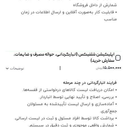
افزایش رضایت و تعامل با مشتریان
شمارش از داخل فروشگاه
▪ وقتی مشتری احساس کند به خاطر خریدهایش پاداش
▪ قابلیت کار به‌صورت آفلاین و ارسال اطلاعات در زمان
می‌گیرد، حس ارزشمندی بیشتری پیدا می‌کند و این موضوع
مناسب
باعث تقویت ارتباط عاطفی با برند می‌شود.
در نرم‌افزارهای کارما سیستم امتیازدهی به مشتریان
می‌تواند به‌صورت خودکار، با ثبت هر خرید، تعامل یا تراکنش،
امتیاز مربوط به مشتری را محاسبه و ذخیره کند. سپس بر
اساس مجموع امتیازها، گزارش‌هایی از مشتریان برتر،
اپلیکیشن شلفیکس (انبارگردانی، حواله مصرف و ضایعات،
سفارش خرید)
پیشنهادهای وفاداری و آفرهای ویژه به‌صورت خودکار
|
۱۵,۵۰۰,۰۰۰
تومان
پیشنهاد یا ارسال شود.
توضیحات
فرایند انبارگردانی در چند مرحله
▪ امکان دریافت لیست کالاهای درخواستی از قفسه‌ها.
▪ بررسی، اصلاح و تأیید نهایی توسط انباردار.
▪ آماده‌سازی و ارسال لیست تأییدشده به مسئولان
جمع‌آوری.
▪ برداشت کالا توسط افراد مسئول و ثبت در لیست ارسالی.
▪ شمارش واقعی موجودی و ثبت دقیق در سیستم.