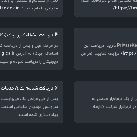
لیاتی اقدام نکرده‌اید، ابتدا
پس از ثبت‌نام و تشکیل پرونده، 
https://tax
مالیاتی اقدام نمایید.
ax.gov.ir/
۴.
دریافت امضا الکترونیک (ک
جهت ساخت شناسه یکتای حافظه مالیاتی نیاز به PublicKey و csr و PrivateKey دارید. دریافت این
https:/
مراجعه نمایید. (مراحل
(سامانه جیکا) به آدرس
gica.ir/
دیجیتال را دریافت نموده و سپ
۶.
دریافت شناسه کالا/خدمات
ز یک نرم‌افزار متصل به
پس از طی مراحل بالا، می‌بایست 
نرم‌افزار شرکت «کارما»
سرویس مؤدیان مالیاتی استفاده ن
پیاده‌سازی شده است.