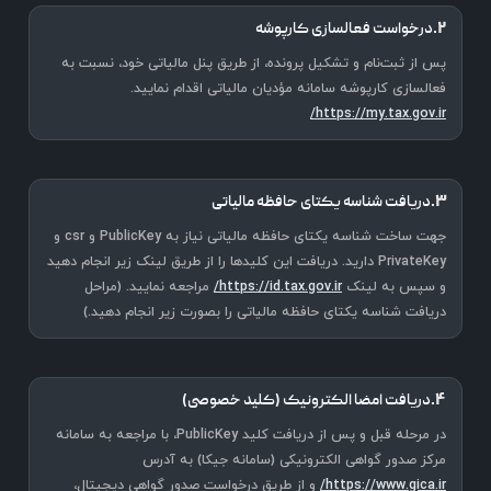
۲.
درخواست فعالسازی کارپوشه
پس از ثبت‌نام و تشکیل پرونده، از طریق پنل مالیاتی خود، نسبت به
فعالسازی کارپوشه سامانه مؤدیان مالیاتی اقدام نمایید.
https://my.tax.gov.ir/
۳.
دریافت شناسه یکتای حافظه مالیاتی
جهت ساخت شناسه یکتای حافظه مالیاتی نیاز به PublicKey و csr و
PrivateKey دارید. دریافت این کلیدها را از طریق لینک زیر انجام دهید
و سپس به لینک
https://id.tax.gov.ir/
مراجعه نمایید. (مراحل
دریافت شناسه یکتای حافظه مالیاتی را بصورت زیر انجام دهید.)
۴.
دریافت امضا الکترونیک (کلید خصوصی)
در مرحله قبل و پس از دریافت کلید PublicKey، با مراجعه به سامانه
مرکز صدور گواهی الکترونیکی (سامانه جیکا) به آدرس
https://www.gica.ir/
و از طریق درخواست صدور گواهی دیجیتال،