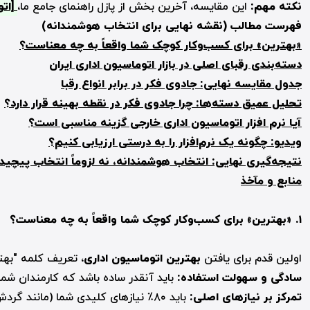
نکته مهم:
این مقایسه، آخرین بخش از پازل راهنمای جامع ما،
[اتوم
فهرست مطالب (نقشه نهایی برای انتخاب هوشمندانه)
«بهترین» برای کسب‌وکار کوچک شما واقعاً به چه معناست؟
دسته‌بندی رقبای اصلی در بازار اتوماسیون اداری ایران
جدول مقایسه نهایی: جادوی فکر در برابر انواع رقبا
تحلیل عمیق دسته‌ها: چرا جادوی فکر در نقطه بهینه قرار دارد؟
آیا نرم افزار اتوماسیون اداری خارجی گزینه مناسبی است؟
ویدیو: چگونه یک نرم‌افزار را به درستی ارزیابی کنیم؟
نتیجه‌گیری نهایی: انتخاب هوشمندانه، نه لزوماً انتخاب پیچید
منابع و مآخذ
۱. «
بهترین» برای کسب‌وکار کوچک شما واقعاً به چه معناست؟
اولین قدم برای یافتن
بهترین اتوماسیون اداری
، تعریف کلمه "بهت
سادگی و سهولت استفاده:
باید آنقدر ساده باشد که کارمندان شما
تمرکز بر نیازهای اصلی:
باید ۸۰٪ نیازهای کلیدی شما (مانند گردش کار، دبیرخانه، مدیریت وظایف) را با ۲۰٪ پیچیدگی پوشش دهد.