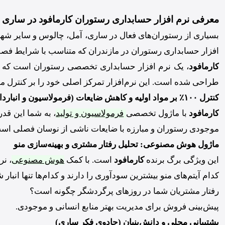
معرفی نرم افزار حسابداری رستوران کارمافود در ساری 
بسیاری از رستوران‌های فعال در ساری، آمل، چالوس و سایر شهر
افزار حسابداری رستوران در مازندران که متناسب با شرایط فص
کارمافود
، یک نرم افزار حسابداری تخصصی رستوران است که تو
طراحی شده است. این نرم‌افزار تمرکز اصلی خود را بر کنترل مو
کنترل ۱۰۰٪ بر مواد اولیه و کاهش ضایعات (فرمولاسیون و انبارداری)
کارمافود
با ماژول تخصصی
فرمولاسیون و تولید
، به شما این قد
موجودی رستوران و مبارزه با ضایعات ناشی از نوسان فصلی اس
ماژول هوش مصنوعی: تحلیل رفتار مشتری و بهینه‌سازی منو
این ویژگی برگ برنده
کارمافود
است. با کمک
هوش مصنوعی
، نر
کدام آیتم‌های منو بیشترین سودآوری را دارند و کدام‌ها تنها انبار ش
رفتار مشتریان شما در روزهای پرگردشگر چگونه است؟
پیش‌بینی فروش برای مدیریت بهتر منابع انسانی و موجودی.
پشتیبانی محلی و دانش‌بنیان (جادوی فکر ساری)